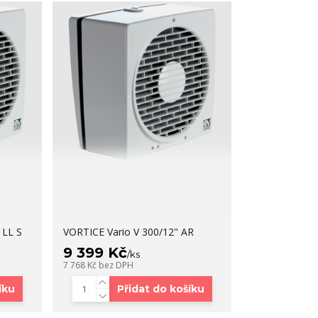
 LL S
VORTICE Vario V 300/12" AR
9 399 Kč
/
ks
7 768 Kč
bez DPH
íku
Přidat do košíku