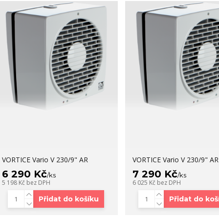
VORTICE Vario V 230/9" AR
VORTICE Vario V 230/9" AR
6 290 Kč
7 290 Kč
/
ks
/
ks
5 198 Kč
bez DPH
6 025 Kč
bez DPH
Přidat do košíku
Přidat do koš