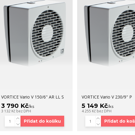
VORTICE Vario V 150/6" AR LL S
VORTICE Vario V 230/9" P
3 790 Kč
5 149 Kč
/
ks
/
ks
3 132 Kč
bez DPH
4 255 Kč
bez DPH
Přidat do košíku
Přidat do koš