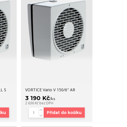
LL S
VORTICE Vario V 150/6" AR
3 190 Kč
/
ks
2 636 Kč
bez DPH
íku
Přidat do košíku