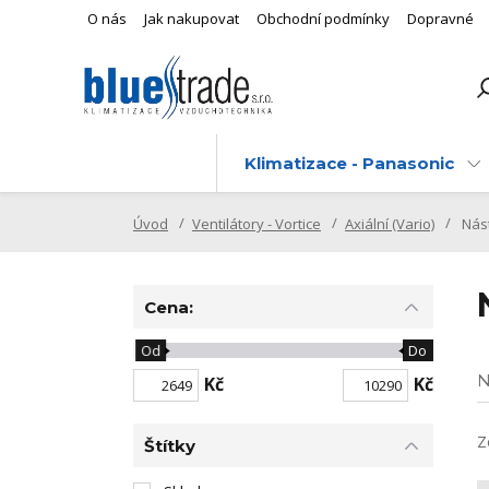
O nás
Jak nakupovat
Obchodní podmínky
Dopravné
Klimatizace - Panasonic
Úvod
Ventilátory - Vortice
Axiální (Vario)
Nás
Cena:
Od
Do
N
Kč
Kč
Z
Štítky