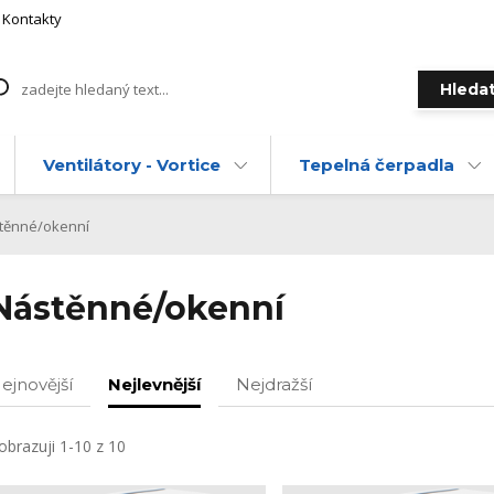
Kontakty
Hleda
Ventilátory - Vortice
Tepelná čerpadla
těnné/okenní
Nástěnné/okenní
ejnovější
Nejlevnější
Nejdražší
obrazuji 1-10 z 10