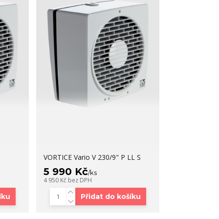
VORTICE Vario V 230/9" P LL S
5 990 Kč
/
ks
4 950 Kč
bez DPH
íku
Přidat do košíku