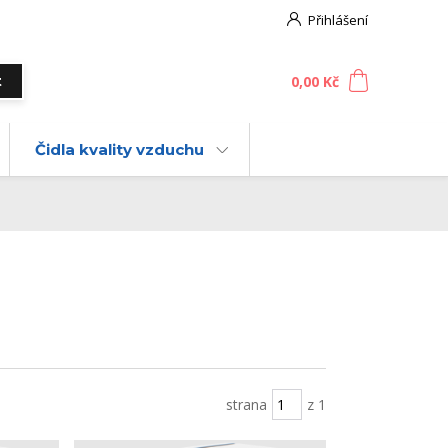
Přihlášení
0
ks
za
0,00 Kč
t
Čidla kvality vzduchu
strana
z 1