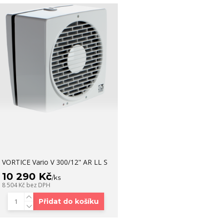
VORTICE Vario V 300/12" AR LL S
10 290 Kč
/
ks
8 504 Kč
bez DPH
Přidat do košíku