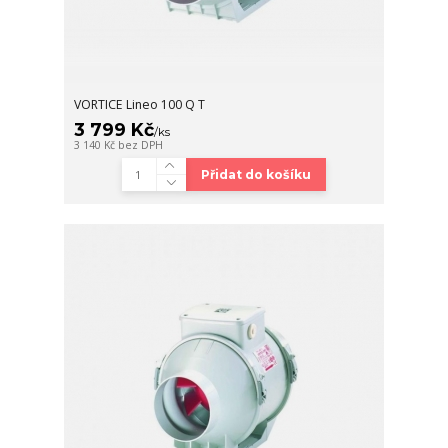
VORTICE Lineo 100 Q T
3 799 Kč
/
ks
3 140 Kč
bez DPH
Přidat do košíku