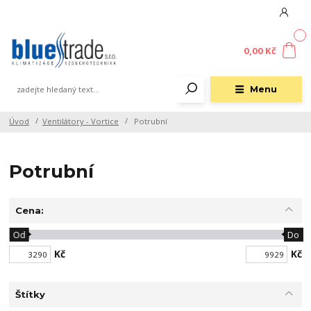
0
0,00 Kč
Menu
Úvod
Ventilátory - Vortice
Potrubní
Potrubní
Cena:
Od
Do
Kč
Kč
Štítky