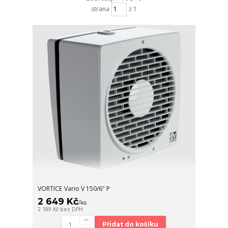
strana
z 1
VORTICE Vario V 150/6" P
2 649 Kč
/
ks
2 189 Kč
bez DPH
Přidat do košíku