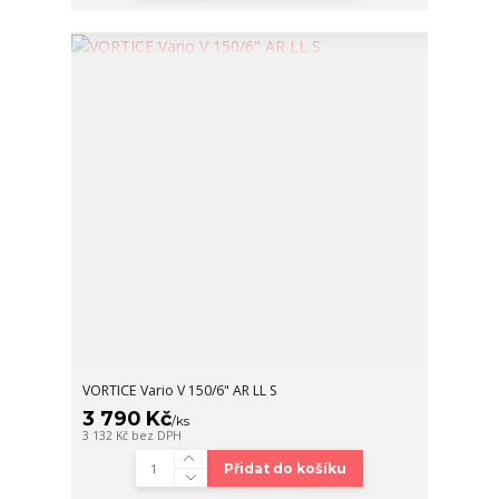
VORTICE Vario V 150/6" AR LL S
3 790 Kč
/
ks
3 132 Kč
bez DPH
Přidat do košíku