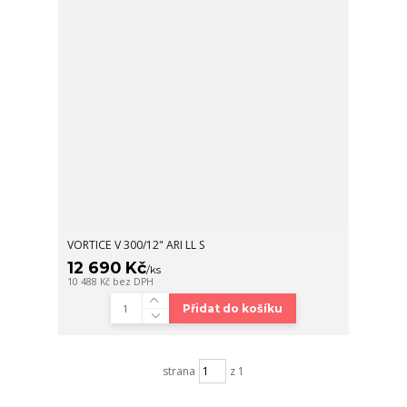
VORTICE V 300/12" ARI LL S
12 690 Kč
/
ks
10 488 Kč
bez DPH
Přidat do košíku
strana
z 1