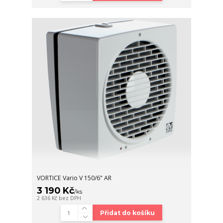
VORTICE Vario V 150/6" AR
3 190 Kč
/
ks
2 636 Kč
bez DPH
Přidat do košíku