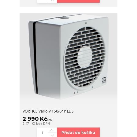
VORTICE Vario V 150/6" P LL S
2 990 Kč
/
ks
2 471 Kč
bez DPH
Přidat do košíku