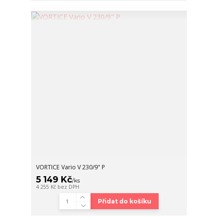
VORTICE Vario V 230/9" P
5 149 Kč
/
ks
4 255 Kč
bez DPH
Přidat do košíku