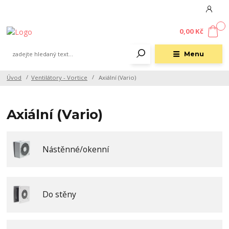
0
0,00 Kč
Menu
Úvod
Ventilátory - Vortice
Axiální (Vario)
Axiální (Vario)
Nástěnné/okenní
Do stěny