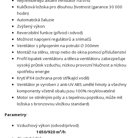
Nejflexibilnější axiální ventilátor na trhu
Kuličková ložiska pro dlouhou životnost (garance 30 000
hodin)
Automatická žaluzie
Zvýšený výkon
Reverzibilní funkce (přívod i odvod)
Možnost napojení regulátorů a snímačů
Ventilátor s připojením na potrubí ∅ 300mm
Montáž na stěnu, strop nebo do okna pomocí příslušenství
Profil lopatek ventilátoru a tělesa ventilátoru zabezpečuje
vysoký průtok vzduchu, nízkou provozní hlučnost a nízkou
spotřebu energie
Krytí IPX4 (ochrana proti stříkající vodě)
Ventilátor je vyroben z anti-UV ABS umělé hmoty a všechny
komponenty včetně obalu jsou 100% recyklovatelné
Motor se stíněnými póly a s tepelnou pojistkou, může mít
ložiska s bronzovou vložkou standard)
Parametry:
Vzduchový výkon (odvod/prívod)
1650/920 m³/h