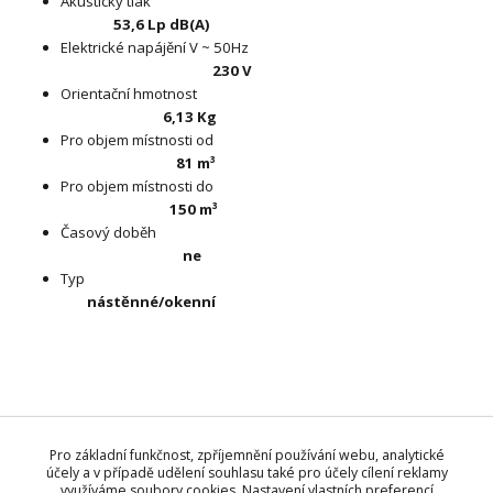
Akustický tlak
53,6 Lp dB(A)
Elektrické napájění V ~ 50Hz
230 V
Orientační hmotnost
6,13 Kg
Pro objem místnosti od
81 m³
Pro objem místnosti do
150 m³
Časový doběh
ne
Typ
nástěnné/okenní
Zboží zařazeno v kategoriích
Pro základní funkčnost, zpříjemnění používání webu, analytické
Ventilátory - Vortice
účely a v případě udělení souhlasu také pro účely cílení reklamy
využíváme soubory cookies. Nastavení vlastních preferencí
Axiální (Vario)