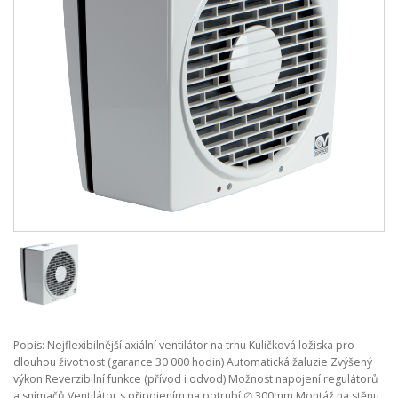
Popis: Nejflexibilnější axiální ventilátor na trhu Kuličková ložiska pro
dlouhou životnost (garance 30 000 hodin) Automatická žaluzie Zvýšený
výkon Reverzibilní funkce (přívod i odvod) Možnost napojení regulátorů
a snímačů Ventilátor s připojením na potrubí ∅ 300mm Montáž na stěnu,