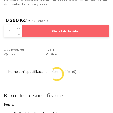
strop nebo do ok...
celý popis
10 290 Kč
/
ks
8 504 Kč
bez DPH
Přidat do košíku
Číslo produktu:
12415
Výrobce:
Vortice
Kompletní specifikace
Komentáře
0
Kompletní specifikace
Popis: