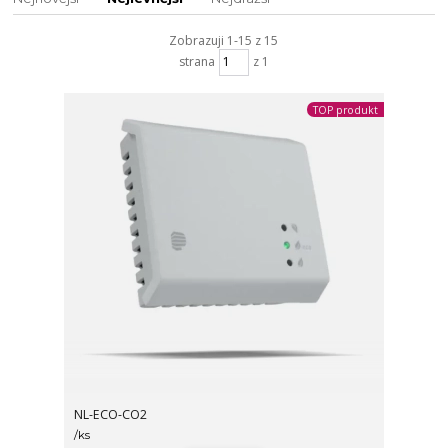
Zobrazuji 1-15 z 15
strana
z 1
TOP produkt
NL-ECO-CO2
/
ks