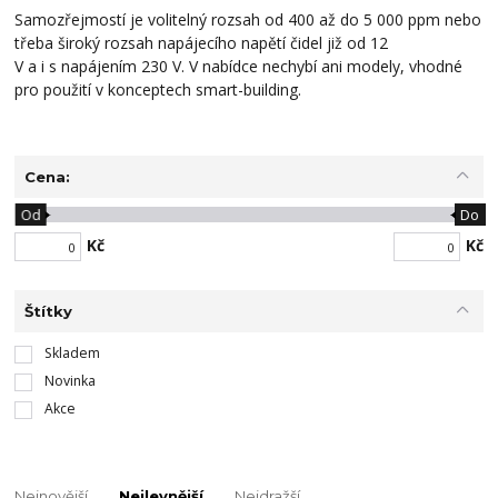
Samozřejmostí je volitelný rozsah od 400 až do 5 000
ppm
nebo
třeba široký rozsah napájecího napětí čidel již od 12
V a i s napájením 230 V. V nabídce nechybí ani modely, vhodné
pro použití v konceptech smart-building.
Cena:
Od
Do
Kč
Kč
Štítky
Skladem
Novinka
Akce
Nejnovější
Nejlevnější
Nejdražší