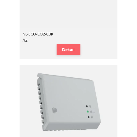
NL-ECO-CO2-CBK
/
ks
Detail