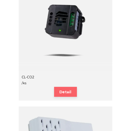
CL-CO2
/
ks
Detail