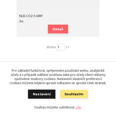
NLB-CO2-5-MRF
/
ks
Detail
strana
z 1
Pro základní funkčnost, zpříjemnění používání webu, analytické
Novinky
účely a v případě udělení souhlasu také pro účely cílení reklamy
využíváme soubory cookies. Nastavení vlastních preferencí
cookies můžete kdykoli upravit odkazem ve spodní části stránek.
Zobrazit všechny novinky
Nastavení
Souhlasím
Souhlas můžete odmítnout
zde
.
Vytvořeno na
Eshop-rychle.cz