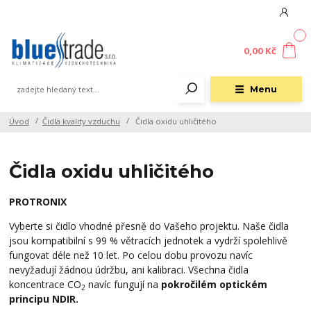
0
0,00 Kč
Menu
Úvod
Čidla kvality vzduchu
Čidla oxidu uhličitého
Čidla oxidu uhličitého
PROTRONIX
Vyberte si čidlo vhodné přesně do Vašeho projektu. Naše čidla
jsou kompatibilní s 99 % větracích jednotek a vydrží spolehlivě
fungovat déle než 10 let. Po celou dobu provozu navíc
nevyžadují žádnou údržbu, ani kalibraci. Všechna čidla
koncentrace CO
navíc fungují na
pokročilém optickém
2
principu NDIR.