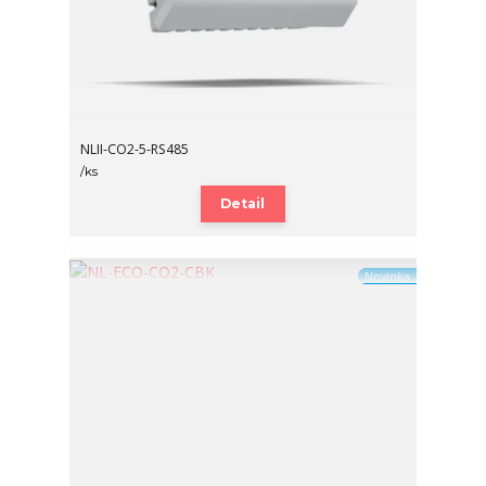
NLII-CO2-5-RS485
/
ks
Detail
Novinka