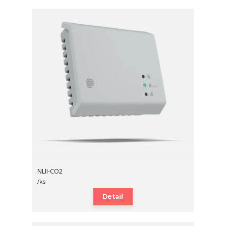
NLII-CO2
/
ks
Detail