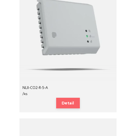
NLII-CO2-R-5-A
/
ks
Detail