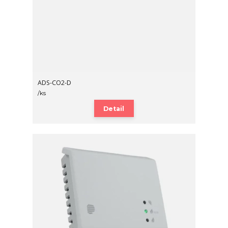
ADS-CO2-D
/
ks
Detail