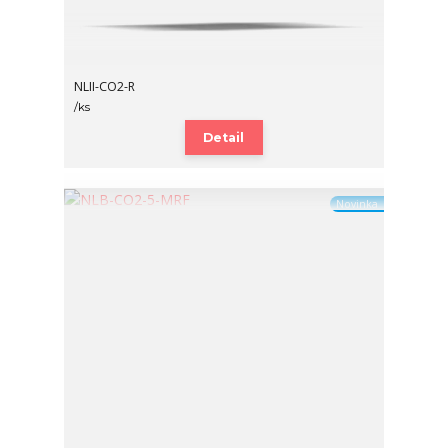
NLII-CO2-R
/
ks
Detail
Novinka