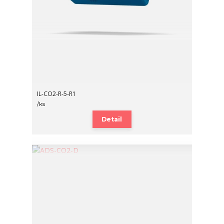
IL-CO2-R-5-R1
/
ks
Detail