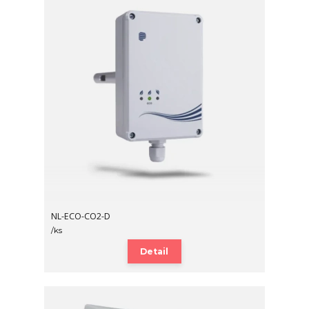
NL-ECO-CO2-D
/
ks
Detail