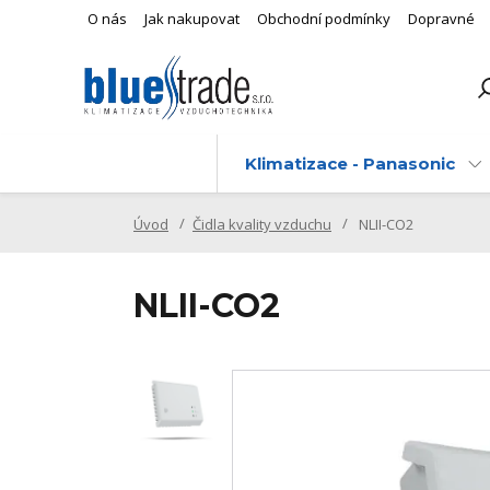
O nás
Jak nakupovat
Obchodní podmínky
Dopravné
Klimatizace - Panasonic
Úvod
Čidla kvality vzduchu
NLII-CO2
NLII-CO2