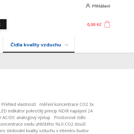
Přihlášení
0
ks
za
0,00 Kč
t
Čidla kvality vzduchu
Přehled vlastností měření koncentrace CO2 3x
LED indikátor pokročilý princip NDIR napájení 24
V AC/DC analogový výstup Prostorové čidlo
koncentrace oxidu uhličitého NLII-CO2 slouží
pro sledování kvality vzduchu v interiéru budov