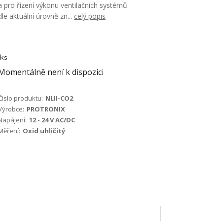
a pro řízení výkonu ventilačních systémů
dle aktuální úrovně zn...
celý popis
ks
Momentálně není k dispozici
Číslo produktu:
NLII-CO2
Výrobce:
PROTRONIX
Napájení:
12 - 24 V AC/DC
Měření:
Oxid uhličitý