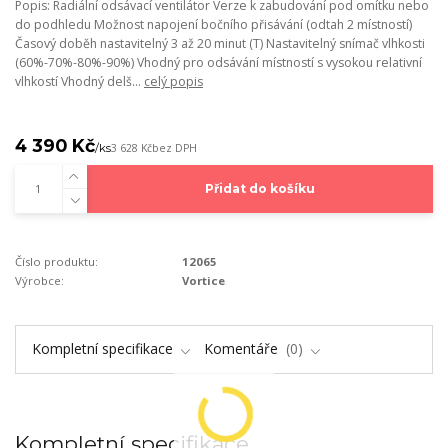
Popis: Radiální odsávací ventilátor Verze k zabudování pod omítku nebo
do podhledu Možnost napojení bočního přisávání (odtah 2 místností)
Časový doběh nastavitelný 3 až 20 minut (T) Nastavitelný snímač vlhkosti
(60%-70%-80%-90%) Vhodný pro odsávání místností s vysokou relativní
vlhkostí Vhodný delš...
celý popis
4 390 Kč
/
ks
3 628 Kč
bez DPH
Přidat do košíku
Číslo produktu:
12065
Výrobce:
Vortice
Kompletní specifikace
Komentáře
0
Kompletní specifikace