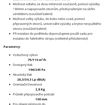
Možnost odtahu ze dvou místností současně, pomocí výústky
? 80mm a napojovacím otvorům, předvyraženým na skříni
ventilátoru (součástí balení)
Možnost volby výfuku, do boku nebo vzad, pomocí
připravených otvorů, univerzální výústky a krytce nevyužitého
otvoru (součástí balení)
Při instalaci do podhledu doporučujeme použít sadu pro
instalaci do falešného stropu (volitelné příslušenství)
Parametry:
Vzduchový výkon
75/110 m³/h
Dostupný tlak
196/245 Pa
Akustický tlak
26,3/34,3 Lp dB(A)
Orientační hmotnost
2,8 Kg
Průměr připojovacího potrubí
100 mm
Pro objem místnosti do