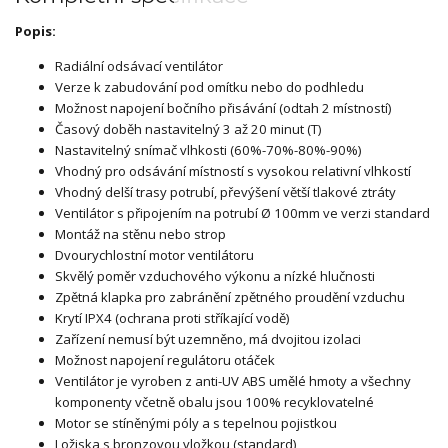
Popis:
Radiální odsávací ventilátor
Verze k zabudování pod omítku nebo do podhledu
Možnost napojení bočního přisávání (odtah 2 místností)
Časový doběh nastavitelný 3 až 20 minut (T)
Nastavitelný snímač vlhkosti (60%-70%-80%-90%)
Vhodný pro odsávání místností s vysokou relativní vlhkostí
Vhodný delší trasy potrubí, převýšení větší tlakové ztráty
Ventilátor s připojením na potrubí Ø 100mm ve verzi standard
Montáž na stěnu nebo strop
Dvourychlostní motor ventilátoru
Skvělý poměr vzduchového výkonu a nízké hlučnosti
Zpětná klapka pro zabránění zpětného proudění vzduchu
Krytí IPX4 (ochrana proti stříkající vodě)
Zařízení nemusí být uzemněno, má dvojitou izolaci
Možnost napojení regulátoru otáček
Ventilátor je vyroben z anti-UV ABS umělé hmoty a všechny
komponenty včetně obalu jsou 100% recyklovatelné
Motor se stíněnými póly a s tepelnou pojistkou
Ložiska s bronzovou vložkou (standard)