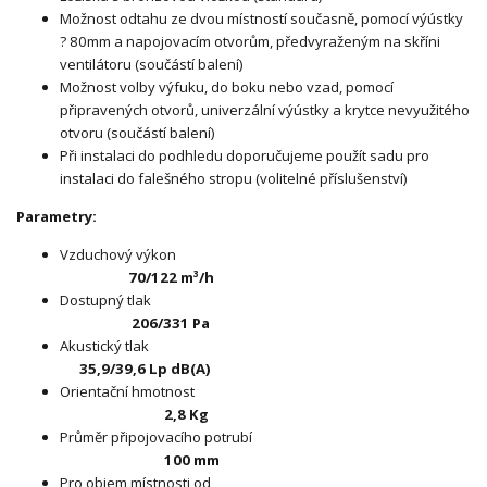
Možnost odtahu ze dvou místností současně, pomocí výústky
? 80mm a napojovacím otvorům, předvyraženým na skříni
ventilátoru (součástí balení)
Možnost volby výfuku, do boku nebo vzad, pomocí
připravených otvorů, univerzální výústky a krytce nevyužitého
otvoru (součástí balení)
Při instalaci do podhledu doporučujeme použít sadu pro
instalaci do falešného stropu (volitelné příslušenství)
Parametry:
Vzduchový výkon
70/122 m³/h
Dostupný tlak
206/331 Pa
Akustický tlak
35,9/39,6 Lp dB(A)
Orientační hmotnost
2,8 Kg
Průměr připojovacího potrubí
100 mm
Pro objem místnosti od