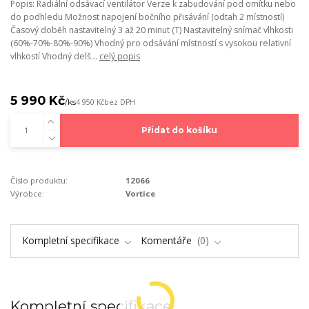
Popis: Radiální odsávací ventilátor Verze k zabudování pod omítku nebo
do podhledu Možnost napojení bočního přisávání (odtah 2 místností)
Časový doběh nastavitelný 3 až 20 minut (T) Nastavitelný snímač vlhkosti
(60%-70%-80%-90%) Vhodný pro odsávání místností s vysokou relativní
vlhkostí Vhodný delš...
celý popis
5 990 Kč
/
ks
4 950 Kč
bez DPH
Přidat do košíku
Číslo produktu:
12066
Výrobce:
Vortice
Kompletní specifikace
Komentáře
0
Kompletní specifikace