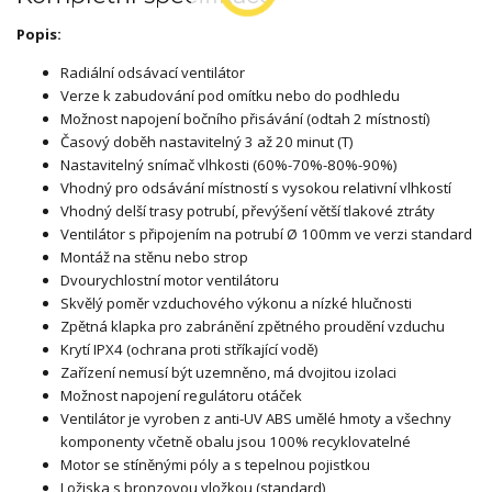
Popis:
Radiální odsávací ventilátor
Verze k zabudování pod omítku nebo do podhledu
Možnost napojení bočního přisávání (odtah 2 místností)
Časový doběh nastavitelný 3 až 20 minut (T)
Nastavitelný snímač vlhkosti (60%-70%-80%-90%)
Vhodný pro odsávání místností s vysokou relativní vlhkostí
Vhodný delší trasy potrubí, převýšení větší tlakové ztráty
Ventilátor s připojením na potrubí Ø 100mm ve verzi standard
Montáž na stěnu nebo strop
Dvourychlostní motor ventilátoru
Skvělý poměr vzduchového výkonu a nízké hlučnosti
Zpětná klapka pro zabránění zpětného proudění vzduchu
Krytí IPX4 (ochrana proti stříkající vodě)
Zařízení nemusí být uzemněno, má dvojitou izolaci
Možnost napojení regulátoru otáček
Ventilátor je vyroben z anti-UV ABS umělé hmoty a všechny
komponenty včetně obalu jsou 100% recyklovatelné
Motor se stíněnými póly a s tepelnou pojistkou
Ložiska s bronzovou vložkou (standard)