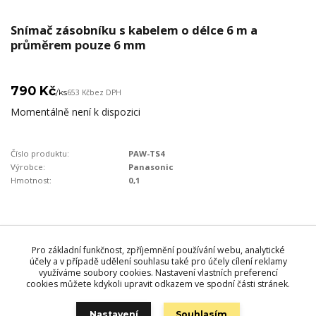
Snímač zásobníku s kabelem o délce 6 m a
průměrem pouze 6 mm
790 Kč
/
ks
653 Kč
bez DPH
Momentálně není k dispozici
Číslo produktu:
PAW-TS4
Výrobce:
Panasonic
Hmotnost:
0,1
Pro základní funkčnost, zpříjemnění používání webu, analytické
účely a v případě udělení souhlasu také pro účely cílení reklamy
Zboží zařazeno v kategoriích
využíváme soubory cookies. Nastavení vlastních preferencí
cookies můžete kdykoli upravit odkazem ve spodní části stránek.
Příslušenství
Nastavení
Souhlasím