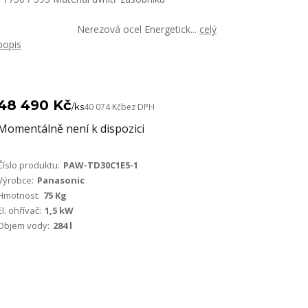
Nerezová ocel Energetick...
celý
popis
48 490 Kč
/
ks
40 074 Kč
bez DPH
Momentálně není k dispozici
Číslo produktu:
PAW-TD30C1E5-1
Výrobce:
Panasonic
Hmotnost:
75 Kg
El. ohřívač:
1,5 kW
Objem vody:
284 l