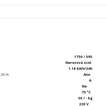
ýška/průměr)
1750 / 595
Nerezová ocel
1.18 kWh/24h
u 20 m
Ano
A
Ne
75 °C
50 / - kg
230 V