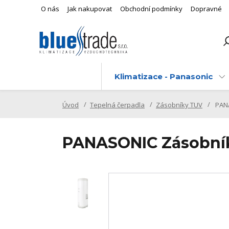
O nás
Jak nakupovat
Obchodní podmínky
Dopravné
Klimatizace - Panasonic
Úvod
Tepelná čerpadla
Zásobníky TUV
PANA
PANASONIC Zásobník 