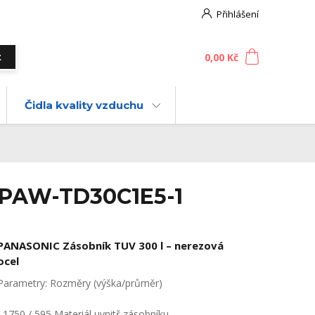
Přihlášení
0
ks
za
0,00 Kč
t
Čidla kvality vzduchu
- PAW-TD30C1E5-1
PANASONIC Zásobník TUV 300 l – nerezová
ocel
Parametry: Rozměry (výška/průměr)
1750 / 595 Materiál uvnitř zásobníku