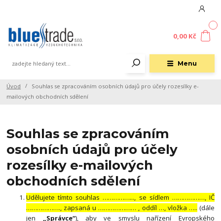
0
0,00 Kč
Menu
Úvod
Souhlas se zpracováním osobních údajů pro účely rozesílky e-
mailových obchodních sdělení
Souhlas se zpracováním
osobních údajů pro účely
rozesílky e-mailových
obchodních sdělení
Udělujete tímto souhlas ……………..., se sídlem ………………, IČ
………………., zapsaná u ………………… , oddíl …, vložka …..
(dále
jen
„Správce“
), aby ve smyslu nařízení Evropského