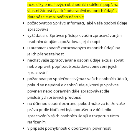
rozesílky e-mailových obchodních sdělení, popř. na
vlastní žádost fyzické odstranění osobních údajů z
databáze e-mailového nástroje
požadovat po Správci informaci, jaké vaše osobní údaje
zpracovává
vyžádat si u Správce přístup k vašim zpracovávaným
osobním údajům a požadovat jejich kopii
u automatizovaně zpracovaných osobních údajů na
jejich přenositelnost
nechat vaše zpracovávané osobní údaje aktualizovat
nebo opravit, popřípadě požadovat omezení jejich
zpracování
požadovat po společnosti výmaz vašich osobních údajů,
pokud se nejedná o osobní údaje, které je Správce
povinen nebo oprávněn dále zpracovávat dle
příslušných právních předpisů
na účinnou soudní ochranu, pokud máte za to, že vaše
práva podle Nařízení byla porušena v důsledku
zpracování vašich osobních údajů v rozporu s tímto
Nařízením
v případě pochybností o dodržování povinností