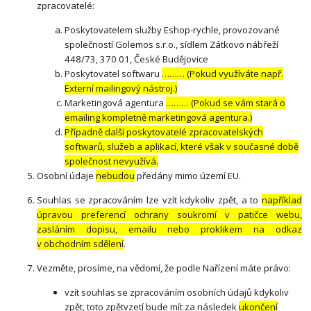
zpracovatelé:
Poskytovatelem služby Eshop-rychle, provozované
společností Golemos s.r.o., sídlem Zátkovo nábřeží
448/73, 370 01, České Budějovice
Poskytovatel softwaru
……… (Pokud využíváte např.
Externí mailingový nástroj.)
Marketingová agentura
……… (Pokud se vám stará o
emailing kompletně marketingová agentura.)
Případně další poskytovatelé zpracovatelských
softwarů, služeb a aplikací, které však v současné době
společnost nevyužívá.
Osobní údaje
nebudou
předány mimo území EU.
Souhlas se zpracováním lze vzít kdykoliv zpět, a to
například
úpravou preferencí ochrany soukromí v patičce webu,
zasláním dopisu, emailu nebo proklikem na odkaz
v obchodním sdělení
.
Vezměte, prosíme, na vědomí, že podle Nařízení máte právo:
vzít souhlas se zpracováním osobních údajů kdykoliv
zpět, toto zpětvzetí bude mít za následek
ukončení