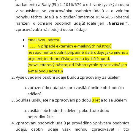
parlamentu a Rady (EU) č. 2016/679 o ochraně fyzických osob
v souvislosti se zpracováním osobních údajů a o volném
pohybu těchto údajů a o zrušení směrnice 95/46/ES (obecné
nařízení o ochraně osobních údajů) (dále jen
„Nařízení“
),
zpracovával/a následující osobní údaje:
emailovou adresu
……… v případě externích e-mailových nástrojů
nezapomeňte doplnit případné další údaje jako jméno a
příjmení; telefonní číslo; adresu bydliště apod.
(newsletterový nástroj od Eshop-rychle zpracovává jen
e-mailovou adresu)
Výše uvedené osobní údaje budou zpracovány za účelem:
zařazení do databáze pro zasílání online obchodních
sdělení.
Souhlas udělujete na zpracování po dobu
3 let
a to za účelem:
zasílání obchodních sdělení, pokud tuto dobu
neprodloužíte
Zpracování osobních údajů je prováděno Správcem osobních
údajů, osobní údaje však mohou zpracovávat i tito