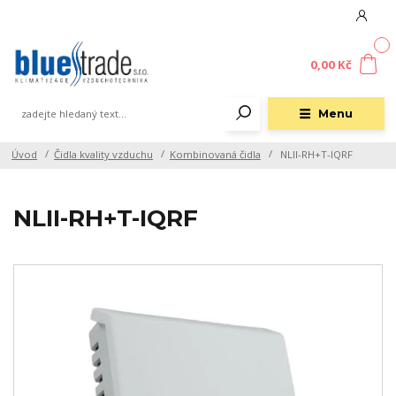
0
0,00 Kč
Menu
Úvod
Čidla kvality vzduchu
Kombinovaná čidla
NLII-RH+T-IQRF
NLII-RH+T-IQRF