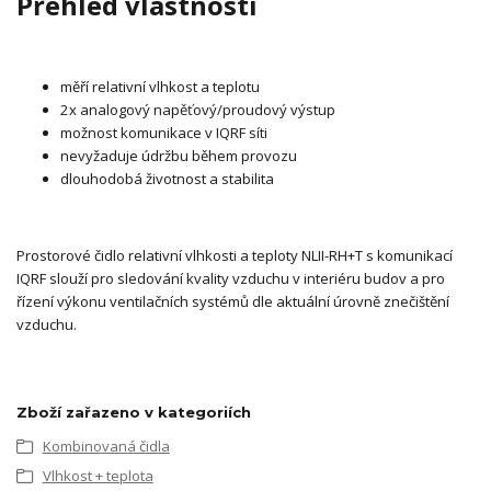
Přehled vlastností
měří relativní vlhkost a teplotu
2x analogový napěťový/proudový výstup
možnost komunikace v IQRF síti
nevyžaduje údržbu během provozu
dlouhodobá životnost a stabilita
Prostorové čidlo relativní vlhkosti a teploty NLII-RH+T s komunikací
IQRF slouží pro sledování kvality vzduchu v interiéru budov a pro
řízení výkonu ventilačních systémů dle aktuální úrovně znečištění
vzduchu.
Zboží zařazeno v kategoriích
Kombinovaná čidla
Vlhkost + teplota