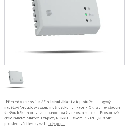
Přehled vlastností měří relativní vlhkost a teplotu 2x analogový
napěťový/proudový výstup možnost komunikace v IQRF síti nevyžaduje
údržbu během provozu dlouhodobá životnost a stabilita Prostorové
čidlo relativní vlhkosti a teploty NLII-RH+T s komunikací IQRF slouží
pro sledování kvality vzd...
celý popis