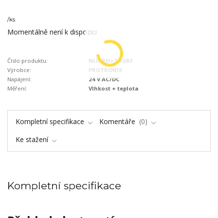
/
ks
Momentálně není k dispozici
Číslo produktu:
NLII-RH+T-IQRF
Výrobce:
PROTRONIX
Napájení:
24 V AC/DC
Měření:
Vlhkost + teplota
Kompletní specifikace
Komentáře
0
Ke stažení
Kompletní specifikace