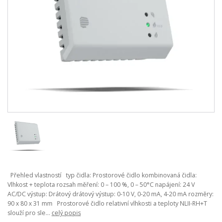
Přehled vlastností typ čidla: Prostorové čidlo kombinovaná čidla:
Vlhkost + teplota rozsah měření: 0 – 100 %, 0 – 50°C napájení: 24 V
AC/DC výstup: Drátový drátový výstup: 0-10 V, 0-20 mA, 4-20 mA rozměry:
90 x 80 x 31 mm Prostorové čidlo relativní vlhkosti a teploty NLII-RH+T
slouží pro sle...
celý popis