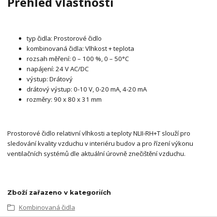
Přehled vlastností
typ čidla: Prostorové čidlo
kombinovaná čidla: Vlhkost + teplota
rozsah měření: 0 – 100 %, 0 – 50°C
napájení: 24 V AC/DC
výstup: Drátový
drátový výstup: 0-10 V, 0-20 mA, 4-20 mA
rozměry: 90 x 80 x 31 mm
Prostorové čidlo relativní vlhkosti a teploty NLII-RH+T slouží pro
sledování kvality vzduchu v interiéru budov a pro řízení výkonu
ventilačních systémů dle aktuální úrovně znečištění vzduchu.
Zboží zařazeno v kategoriích
Kombinovaná čidla