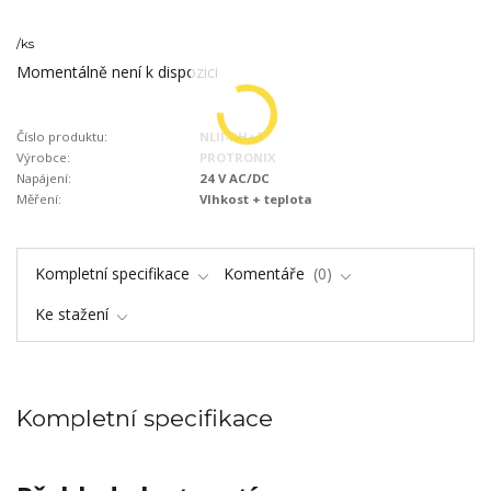
/
ks
Momentálně není k dispozici
Číslo produktu:
NLII-RH+T
Výrobce:
PROTRONIX
Napájení:
24 V AC/DC
Měření:
Vlhkost + teplota
Kompletní specifikace
Komentáře
0
Ke stažení
Kompletní specifikace