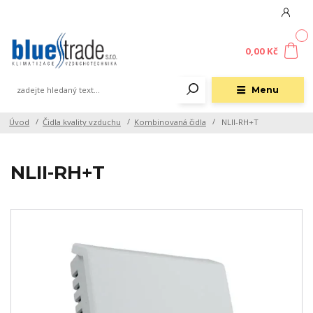
0
0,00 Kč
Menu
Úvod
Čidla kvality vzduchu
Kombinovaná čidla
NLII-RH+T
NLII-RH+T