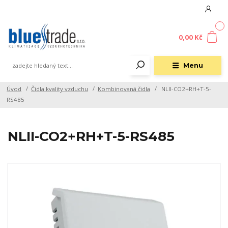
0
0,00 Kč
Menu
Úvod
Čidla kvality vzduchu
Kombinovaná čidla
NLII-CO2+RH+T-5-
RS485
NLII-CO2+RH+T-5-RS485