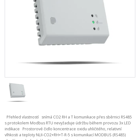
Přehled vlastností snímá CO2 RH a T komunikace přes sběrnici RS485
s protokolem Modbus RTU nevyžaduje údržbu během provozu 3x LED
indikace Prostorové čidlo koncentrace oxidu uhličitého, relativní
vlhkosti a teploty NLII-CO2+RH+T-R-5 s komunikací MODBUS (RS485)