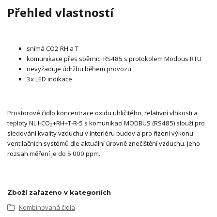
Přehled vlastností
snímá CO2 RH a T
komunikace přes sběrnici RS485 s protokolem Modbus RTU
nevyžaduje údržbu během provozu
3x LED indikace
Prostorové čidlo koncentrace oxidu uhličitého, relativní vlhkosti a
teploty NLII-CO
+RH+T-R-5 s komunikací MODBUS (RS485) slouží pro
2
sledování kvality vzduchu v interiéru budov a pro řízení výkonu
ventilačních systémů dle aktuální úrovně znečištění vzduchu. Jeho
rozsah měření je do 5 000 ppm.
Zboží zařazeno v kategoriích
Kombinovaná čidla