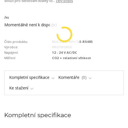
slouží pro sledování kvality vz...
celý popis
/
ks
Momentálně není k dispozici
Číslo produktu:
NLII-CO2+RH+T-5-RS485
Výrobce:
PROTRONIX
Napájení:
12 - 24 V AC/DC
Měření:
CO2 + relativní vlhkost
Kompletní specifikace
Komentáře
0
Ke stažení
Kompletní specifikace