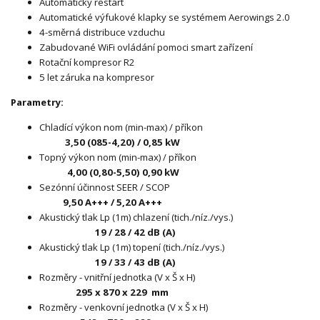
Automatický restart
Automatické výfukové klapky se systémem Aerowings 2.0
4-směrná distribuce vzduchu
Zabudované WiFi ovládání pomoci smart zařízení
Rotační kompresor R2
5 let záruka na kompresor
Parametry:
Chladící výkon nom (min-max) / příkon
3,50 (085-4,20) / 0,85 kW
Topný výkon nom (min-max) / příkon
4,00 (0,80-5,50) 0,90 kW
Sezónní účinnost SEER / SCOP
9,50 A+++ / 5,20 A+++
Akustický tlak Lp (1m) chlazení (tich./níz./vys.)
19 / 28 / 42 dB (A)
Akustický tlak Lp (1m) topení (tich./níz./vys.)
19 / 33 / 43 dB (A)
Rozměry - vnitřní jednotka (V x Š x H)
295 x 870 x 229
mm
Rozměry - venkovní jednotka (V x Š x H)