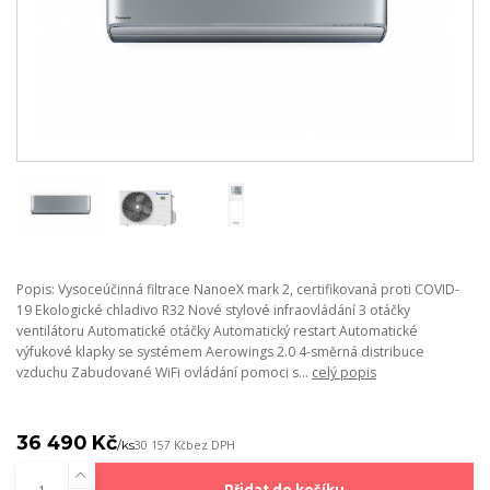
Popis: Vysoceúčinná filtrace NanoeX mark 2, certifikovaná proti COVID-
19 Ekologické chladivo R32 Nové stylové infraovládání 3 otáčky
ventilátoru Automatické otáčky Automatický restart Automatické
výfukové klapky se systémem Aerowings 2.0 4-směrná distribuce
vzduchu Zabudované WiFi ovládání pomoci s...
celý popis
36 490 Kč
/
ks
30 157 Kč
bez DPH
Přidat do košíku