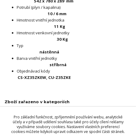
542 x 780 x 289
mm
Potrubí (plyn / kapalina)
10 / 6 mm
Hmotnost vnitřní jednotka
11 Kg
Hmotnost venkovní jednotky
30 Kg
Typ
nástěnná
Barva vnitřní jednotky
stříbrná
Objednávací kódy
CS-X
Z35ZKEW, CU-Z35ZKE
Zboží zařazeno v kategoriích
Klimatizace - Panasonic
Pro základní funkčnost, zpříjemnění používání webu, analytické
Systém split
účely a v případě udělení souhlasu také pro účely cílení reklamy
využíváme soubory cookies. Nastavení vlastních preferencí
Nástěnné
cookies můžete kdykoli upravit odkazem ve spodní části stránek.
Panasonic Z - Etherea