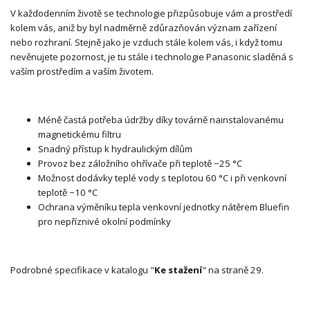
V každodenním životě se technologie přizpůsobuje vám a prostředí
kolem vás, aniž by byl nadměrně zdůrazňován význam zařízení
nebo rozhraní. Stejně jako je vzduch stále kolem vás, i když tomu
nevěnujete pozornost, je tu stále i technologie Panasonic sladěná s
vaším prostředím a vaším životem.
Méně častá potřeba údržby díky továrně nainstalovanému
magnetickému filtru
Snadný přístup k hydraulickým dílům
Provoz bez záložního ohřívače při teplotě −25 °C
Možnost dodávky teplé vody s teplotou 60 °C i při venkovní
teplotě −10 °C
Ochrana výměníku tepla venkovní jednotky nátěrem Bluefin
pro nepříznivé okolní podmínky
Podrobné specifikace v katalogu "
Ke stažení
" na straně 29.