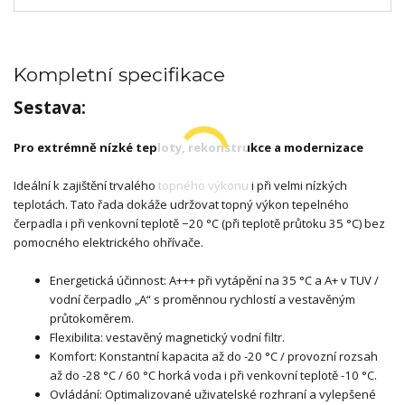
Kompletní specifikace
Sestava:
Pro extrémně nízké teploty, rekonstrukce a modernizace
Ideální k zajištění trvalého topného výkonu i při velmi nízkých
teplotách. Tato řada dokáže udržovat topný výkon tepelného
čerpadla i při venkovní teplotě −20 °C (při teplotě průtoku 35 °C) bez
pomocného elektrického ohřívače.
Energetická účinnost: A+++ při vytápění na 35 °C a A+ v TUV /
vodní čerpadlo „A“ s proměnnou rychlostí a vestavěným
průtokoměrem.
Flexibilita: vestavěný magnetický vodní filtr.
Komfort: Konstantní kapacita až do -20 °C / provozní rozsah
až do -28 °C / 60 °C horká voda i při venkovní teplotě -10 °C.
Ovládání: Optimalizované uživatelské rozhraní a vylepšené