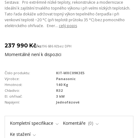
Sestava: Pro extrémně nízké teploty, rekonstrukce a modernizace
Ideální k zajištění trvalého topného výkonu i při velmi nízkých teplotách.
Tato řada dokáže udržovat topný výkon tepelného čerpadla i při
venkovní teplotě −20 °C (při teplotě průtoku 35 °C) bez pomocného
elektrického ohřívače. Ener...
celý popis
237 990 Kč
/
ks
196 686 Kč
bez DPH
Momentálně není k dispozici
Číslo produktu:
KIT-WXC09K3E5
Výrobce:
Panasonic
Hmotnost:
140 Kg
Chladivo:
R32
El. ohřívač:
3 kW
Napájení:
Jednofázové
Kompletní specifikace
Komentáře
0
Ke stažení