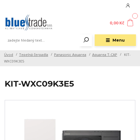
0
0,00 Kč
Menu
Úvod
Tepelná čerpadla
Panasonic Aquarea
Aquarea T-CAP
KIT-
WXC09K3E5
KIT-WXC09K3E5