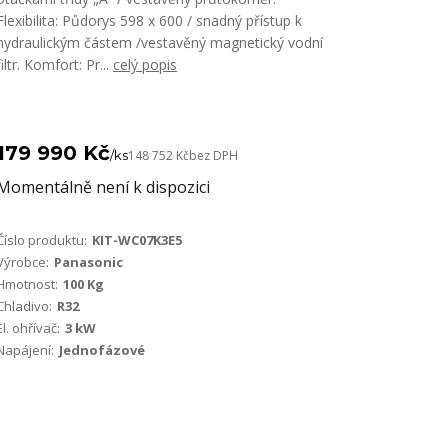
Flexibilita: Půdorys 598 x 600 / snadný přístup k
hydraulickým částem /vestavěný magnetický vodní
filtr. Komfort: Pr...
celý popis
179 990 Kč
/
ks
148 752 Kč
bez DPH
Momentálně není k dispozici
Číslo produktu:
KIT-WC07K3E5
Výrobce:
Panasonic
Hmotnost:
100 Kg
Chladivo:
R32
El. ohřívač:
3 kW
Napájení:
Jednofázové