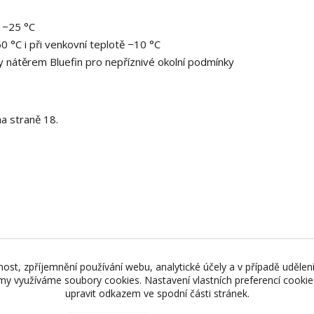
ě −25 °C
 °C i při venkovní teplotě −10 °C
y nátěrem Bluefin pro nepříznivé okolní podmínky
na straně 18.
nost, zpříjemnění používání webu, analytické účely a v případě udělen
lamy využíváme soubory cookies. Nastavení vlastních preferencí cooki
Vytvořeno na
Eshop-rychle.cz
upravit odkazem ve spodní části stránek.