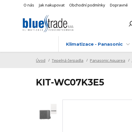
O nás
Jak nakupovat
Obchodní podmínky
Dopravné
Klimatizace - Panasonic
Úvod
Tepelná čerpadla
Panasonic Aquarea
KIT-WC07K3E5