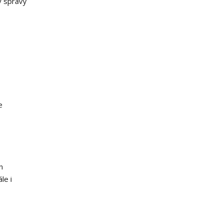
y správy
e
n
le i