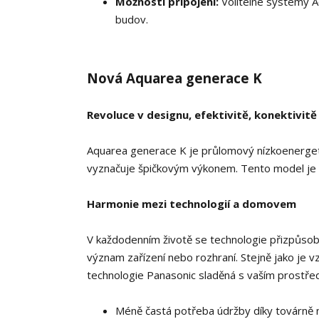
Možnosti připojení:
Volitelné systémy A
budov.
Nová Aquarea generace K
Revoluce v designu, efektivitě, konektivitě 
Aquarea generace K je průlomový nízkoenergetic
vyznačuje špičkovým výkonem. Tento model je 
Harmonie mezi technologií a domovem
V každodenním životě se technologie přizpůsob
význam zařízení nebo rozhraní. Stejně jako je v
technologie Panasonic sladěná s vaším prostře
Méně častá potřeba údržby díky továrně 