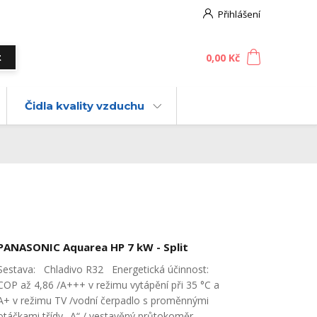
Přihlášení
0
ks
za
0,00 Kč
t
Čidla kvality vzduchu
PANASONIC Aquarea HP 7 kW - Split
Sestava: Chladivo R32 Energetická účinnost:
COP až 4,86 /A+++ v režimu vytápění při 35 °C a
A+ v režimu TV /vodní čerpadlo s proměnnými
otáčkami třídy „A“ / vestavěný průtokoměr.