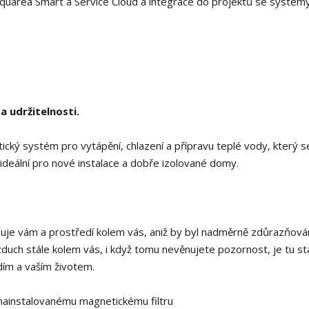
quarea Smart a Service Cloud a integrace do projektů se systém
a udržitelnosti.
ký systém pro vytápění, chlazení a přípravu teplé vody, který s
ideální pro nové instalace a dobře izolované domy.
uje vám a prostředí kolem vás, aniž by byl nadměrně zdůrazňová
zduch stále kolem vás, i když tomu nevěnujete pozornost, je tu stá
dím a vaším životem.
nainstalovanému magnetickému filtru