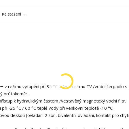
Ke stažení
 v režimu vytápění při 35 °C a A+ v režimu TV /vodní čerpadlo s
ný průtokoměr.
ístup k hydraulickým částem /vestavěný magnetický vodní filtr.
při -25 °C / 60 °C teplé vody při venkovní teplotě -10 °C.
ovou deskou (ovládání 2 zón, bivalentní ovládání, kontakt pro chytr