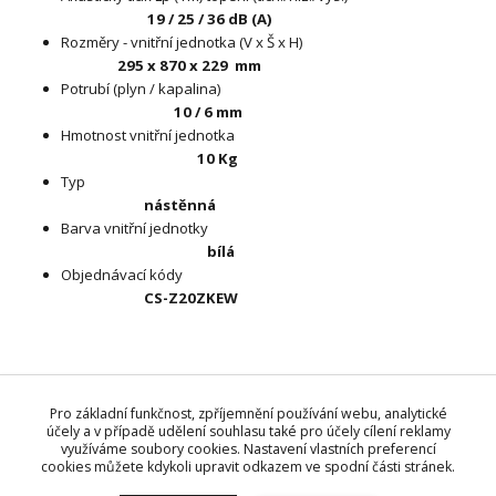
19 / 25 / 36 dB (A)
Rozměry - vnitřní jednotka (V x Š x H)
295 x 870 x 229
mm
Potrubí (plyn / kapalina)
10 / 6 mm
Hmotnost vnitřní jednotka
10 Kg
Typ
nástěnná
Barva vnitřní jednotky
bílá
Objednávací kódy
CS-Z20ZKEW
Zboží zařazeno v kategoriích
Pro základní funkčnost, zpříjemnění používání webu, analytické
Klimatizace - Panasonic
účely a v případě udělení souhlasu také pro účely cílení reklamy
využíváme soubory cookies. Nastavení vlastních preferencí
Systém multi split
cookies můžete kdykoli upravit odkazem ve spodní části stránek.
Vnitřní jednotky - CS