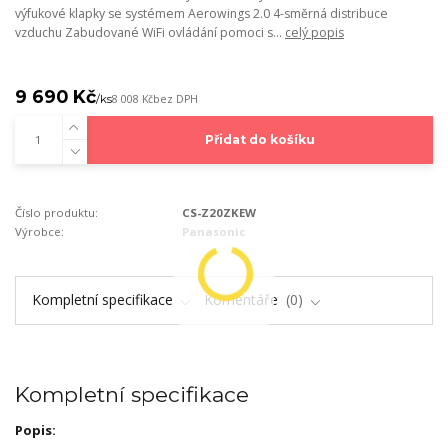
výfukové klapky se systémem Aerowings 2.0 4-směrná distribuce
vzduchu Zabudované WiFi ovládání pomoci s...
celý popis
9 690 Kč
/
ks
8 008 Kč
bez DPH
Přidat do košíku
Číslo produktu:
CS-Z20ZKEW
Výrobce:
Panasonic
Kompletní specifikace
Komentáře
0
Kompletní specifikace
Popis: