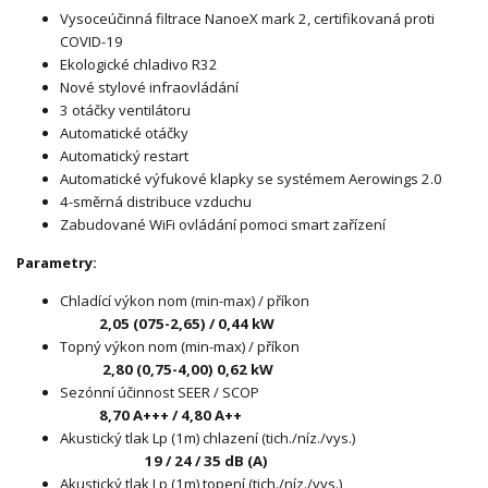
Vysoceúčinná filtrace NanoeX mark 2, certifikovaná proti
COVID-19
Ekologické chladivo R32
Nové stylové infraovládání
3 otáčky ventilátoru
Automatické otáčky
Automatický restart
Automatické výfukové klapky se systémem Aerowings 2.0
4-směrná distribuce vzduchu
Zabudované WiFi ovládání pomoci smart zařízení
Parametry:
Chladící výkon nom (min-max) / příkon
2,05 (075-2,65) / 0,44 kW
Topný výkon nom (min-max) / příkon
2,80 (0,75-4,00) 0,62 kW
Sezónní účinnost SEER / SCOP
8,70 A+++ / 4,80 A++
Akustický tlak Lp (1m) chlazení (tich./níz./vys.)
19 / 24 / 35 dB (A)
Akustický tlak Lp (1m) topení (tich./níz./vys.)