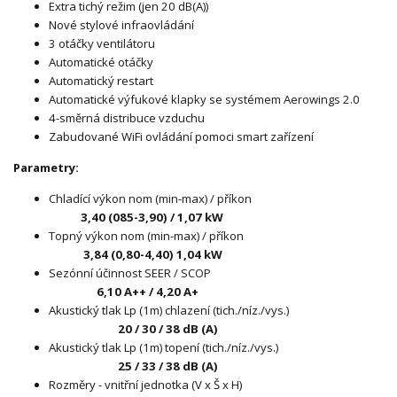
Extra tichý režim (jen 20 dB(A))
Nové stylové infraovládání
3 otáčky ventilátoru
Automatické otáčky
Automatický restart
Automatické výfukové klapky se systémem Aerowings 2.0
4-směrná distribuce vzduchu
Zabudované WiFi ovládání pomoci smart zařízení
Parametry:
Chladící výkon nom (min-max) / příkon
3,40 (085-3,90) / 1,07 kW
Topný výkon nom (min-max) / příkon
3,84 (0,80-4,40) 1,04 kW
Sezónní účinnost SEER / SCOP
6,10 A++ / 4,20 A+
Akustický tlak Lp (1m) chlazení (tich./níz./vys.)
20 / 30 / 38 dB (A)
Akustický tlak Lp (1m) topení (tich./níz./vys.)
25 / 33 / 38 dB (A)
Rozměry - vnitřní jednotka (V x Š x H)