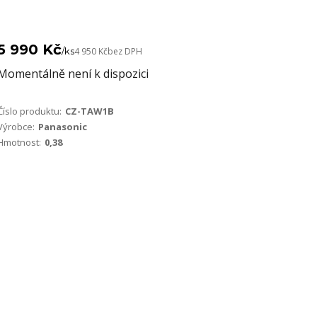
5 990 Kč
/
ks
4 950 Kč
bez DPH
Momentálně není k dispozici
Číslo produktu:
CZ-TAW1B
Výrobce:
Panasonic
Hmotnost:
0,38