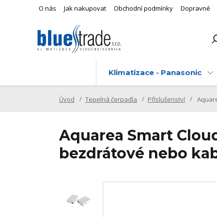
O nás
Jak nakupovat
Obchodní podmínky
Dopravné
Klimatizace - Panasonic
Úvod
Tepelná čerpadla
Příslušenství
Aquare
Aquarea Smart Cloud
bezdrátové nebo kab