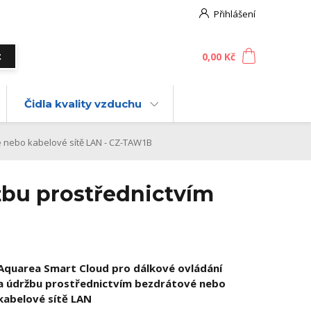
Přihlášení
0
ks
za
0,00 Kč
t
Čidla kvality vzduchu
 nebo kabelové sítě LAN - CZ-TAW1B
žbu prostřednictvím
Aquarea Smart Cloud pro dálkové ovládání
a údržbu prostřednictvím bezdrátové nebo
kabelové sítě LAN