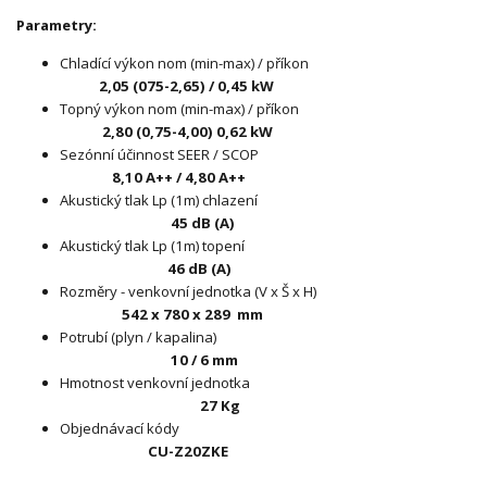
Parametry:
Chladící výkon nom (min-max) / příkon
2,05 (075-2,65) / 0,45 kW
Topný výkon nom (min-max) / příkon
2,80 (0,75-4,00) 0,62 kW
Sezónní účinnost SEER / SCOP
8,10 A++ / 4,80 A++
Akustický tlak Lp (1m) chlazení
45 dB (A)
Akustický tlak Lp (1m) topení
46 dB (A)
Rozměry - venkovní jednotka (V x Š x H)
542 x 780 x 289
mm
Potrubí (plyn / kapalina)
10 / 6 mm
Hmotnost venkovní jednotka
27 Kg
Objednávací kódy
CU-Z20ZKE