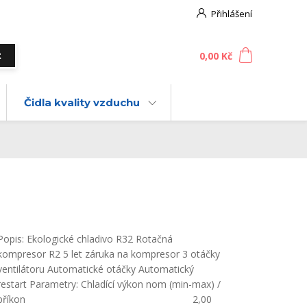
Přihlášení
0
ks
za
0,00 Kč
t
Čidla kvality vzduchu
Popis: Ekologické chladivo R32 Rotačná
kompresor R2 5 let záruka na kompresor 3 otáčky
ventilátoru Automatické otáčky Automatický
restart Parametry: Chladící výkon nom (min-max) /
příkon 2,00