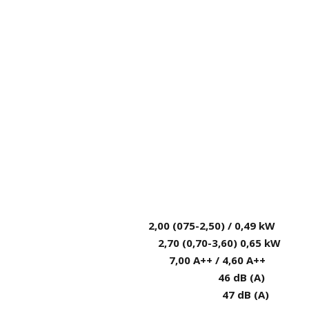
in-max) / příkon
2,00 (075-2,50) / 0,49 kW
in-max) / příkon
2,70 (0,70-3,60) 0,65 kW
t SEER / SCOP
7,00 A++ / 4,60 A++
 Lp (1m) chlazení
46 dB (A)
) topení
47 dB (A)