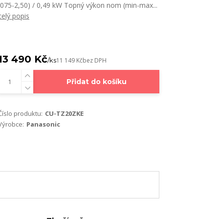
(075-2,50) / 0,49 kW Topný výkon nom (min-max...
celý popis
13 490 Kč
/
ks
11 149 Kč
bez DPH
Přidat do košíku
Číslo produktu:
CU-TZ20ZKE
Výrobce:
Panasonic