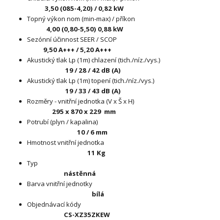
3,50 (085-4,20) / 0,82 kW
Topný výkon nom (min-max) / příkon
4,00 (0,80-5,50) 0,88 kW
Sezónní účinnost SEER / SCOP
9,50 A+++ / 5,20 A+++
Akustický tlak Lp (1m) chlazení (tich./níz./vys.)
19 / 28 / 42 dB (A)
Akustický tlak Lp (1m) topení (tich./níz./vys.)
19 / 33 / 43 dB (A)
Rozměry - vnitřní jednotka (V x Š x H)
295 x 870 x 229
mm
Potrubí (plyn / kapalina)
10 / 6 mm
Hmotnost vnitřní jednotka
11 Kg
Typ
nástěnná
Barva vnitřní jednotky
bílá
Objednávací kódy
CS-X
Z35ZKEW