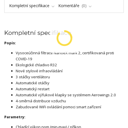
Kompletní specifikace
Komentáře
0
Kompletní specifikace
Popis:
Vysoceúčinná filtrace NanoeX mark 2, certifikovaná proti
COVID-19
Ekologické chladivo R32
Nové stylové infraovládání
3 otáčky ventilátoru
Automatické otáčky
Automatický restart
Automatické výfukové klapky se systémem Aerowings 2.0
4-směrná distribuce vzduchu
Zabudované WiFi ovládání pomoci smart zařízení
Parametry:
Chladící výkon nom (min-max) / příkon