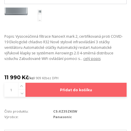
Popis: Vysoceúčinná filtrace NanoeX mark 2, certifikovaná proti COVID-
19 Ekologické chladivo R32 Nové stylové infraovládání 3 otáčky
ventilátoru Automatické otáčky Automatický restart Automatické
výfukové klapky se systémem Aerowings 2.0 4-směrná distribuce
vzduchu Zabudované WiFi ovládání pomoci s...
celý popis
11 990 Kč
/
ks
9 909 Kč
bez DPH
Přidat do košíku
Číslo produktu:
CS-XZ35ZKEW
Výrobce:
Panasonic