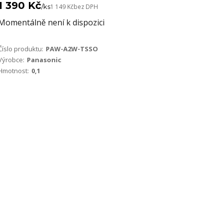
1 390 Kč
/
ks
1 149 Kč
bez DPH
Momentálně není k dispozici
Číslo produktu:
PAW-A2W-TSSO
Výrobce:
Panasonic
Hmotnost:
0,1