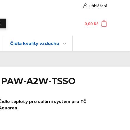
Přihlášení
0
ks
za
0,00 Kč
t
Čidla kvality vzduchu
a - PAW-A2W-TSSO
Čidlo teploty pro solární systém pro TČ
Aquarea