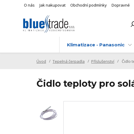
O nás
Jak nakupovat
Obchodní podmínky
Dopravné
Klimatizace - Panasonic
Úvod
Tepelná čerpadla
Příslušenství
Čidlo 
Čidlo teploty pro s